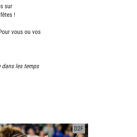
es sur
fêtes !
!
 Pour vous ou vos
e dans les temps
D2F