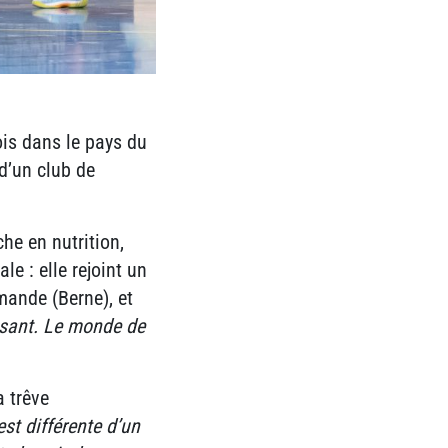
ois dans le pays du
d’un club de
che en nutrition,
e : elle rejoint un
mande (Berne), et
ssant. Le monde de
a trêve
st différente d’un