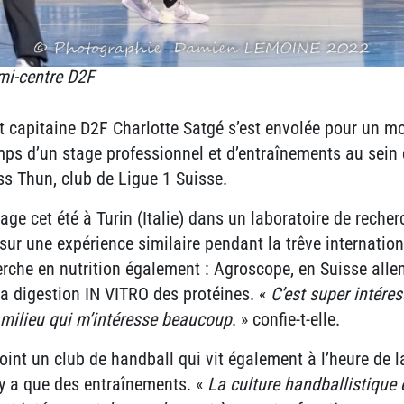
mi-centre D2F
t capitaine D2F Charlotte Satgé s’est envolée pour un m
mps d’un stage professionnel et d’entraînements au sein 
ss Thun, club de Ligue 1 Suisse.
ge cet été à Turin (Italie) dans un laboratoire de recher
ur une expérience similaire pendant la trêve international
erche en nutrition également : Agroscope, en Suisse alle
 la digestion IN VITRO des protéines. «
C’est super intére
 milieu qui m’intéresse beaucoup
. » confie-t-elle.
ejoint un club de handball qui vit également à l’heure de l
n’y a que des entraînements. «
La culture handballistique e