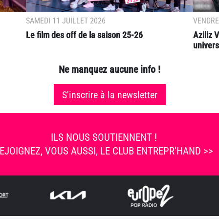
SAMEDI 11 JUILLET 2026
VENDRED
Le film des off de la saison 25-26
Aziliz
universi
Ne manquez aucune info !
S'inscrire à la newsletter
ILS NOUS SOUTIENNENT !
EJOIGNEZ, VOUS AUSSI, LE CLUB ENTREPR'HAND >>