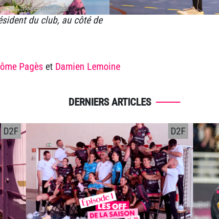
sident du club, au côté de
rôme Pagès
et
Damien Lemoine
DERNIERS ARTICLES
D2F
D2F