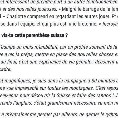
est intéressant de prendre part à un autre fonctionnement
 et des nouvelles joueuses
. » Malgré le barrage de la l
 – Charlotte comprend en regardant les autres jouer. Et c
e dans l’équipe, et qui plus est, une bretonne. «
Incroya
vis-tu cette parenthèse suisse ?
l’équipe un mois m’embêtait, car on profite souvent de la 
ue avec la prépa, mettre en place des nouvelles choses et
au final, c’est une expérience de vie géniale : découvrir 
cadre.
nt magnifiques, je suis dans la campagne à 30 minutes de
i une vue imprenable sur toutes les montagnes. C’est repo
eek-ends pour découvrir la Suisse et faire des randos ! J
pprends l’anglais, c’était grandement nécessaire vu mon 
 à m’entraîner me permet par ailleurs, de garder le rythm