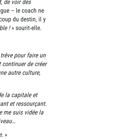
, de voir des
angue – le coach ne
oup du destin, il y
ble !
» sourit-elle.
trêve pour faire un
 continuer de créer
une autre culture,
 la capitale et
sant et ressourçant.
e me suis vidée la
niveau…
e.
»