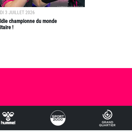
I 3 JUILLET 2026
 Vidie championne du monde
taire !