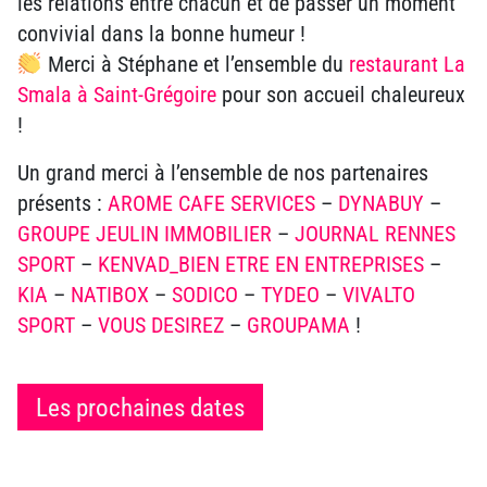
les relations entre chacun et de passer un moment
convivial dans la bonne humeur !
Merci à Stéphane et l’ensemble du
restaurant La
Smala à Saint-Grégoire
pour son accueil chaleureux
!
Un grand merci à l’ensemble de nos partenaires
présents :
AROME CAFE SERVICES
–
DYNABUY
–
GROUPE JEULIN IMMOBILIER
–
JOURNAL RENNES
SPORT
–
KENVAD_BIEN ETRE EN ENTREPRISES
–
KIA
–
NATIBOX
–
SODICO
–
TYDEO
–
VIVALTO
SPORT
–
VOUS DESIREZ
–
GROUPAMA
!
Les prochaines dates