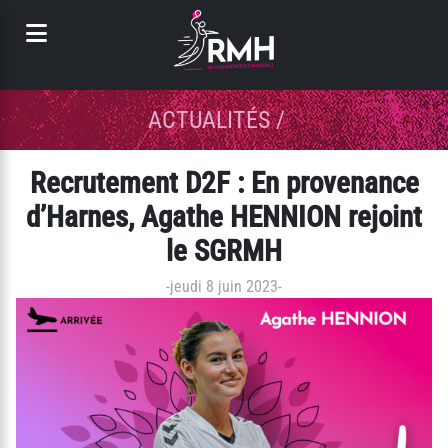
Panneau de gestion des cookies
ACTUALITÉS
/
Recrutement D2F : En provenance
d’Harnes, Agathe HENNION rejoint
le SGRMH
-
jeudi 8 juin 2023
-