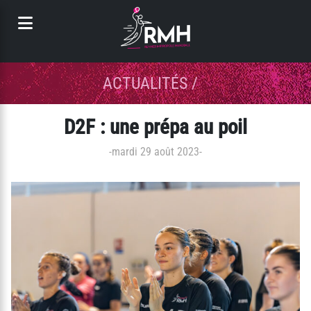
Panneau de gestion des cookies
ACTUALITÉS
/
D2F : une prépa au poil
-
mardi 29 août 2023
-