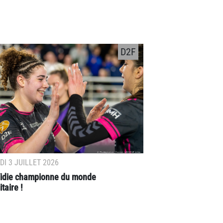
D2F
I 3 JUILLET 2026
 Vidie championne du monde
taire !