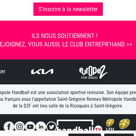
S'inscrire à la newsletter
ILS NOUS SOUTIENNENT !
EJOIGNEZ, VOUS AUSSI, LE CLUB ENTREPR'HAND >>
pole Handball est une association sportive rennaise. Son équipe pr
u français sous l’appellation Saint-Grégoire Rennes Métropole Handb
de la D2F ont lieu salle de la Ricoquais à Saint-Grégoire.