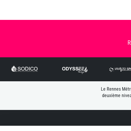
R
Le Rennes Métro
deuxième nivea