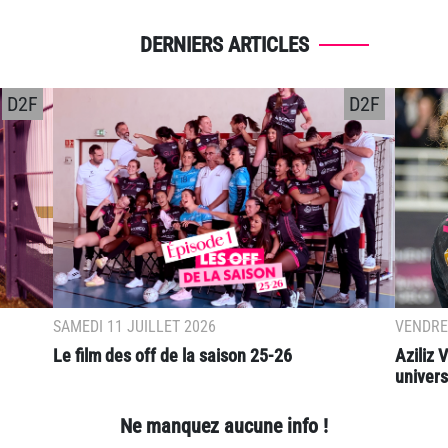
DERNIERS ARTICLES
D2F
D2F
SAMEDI 11 JUILLET 2026
VENDRED
Le film des off de la saison 25-26
Aziliz
universi
Ne manquez aucune info !