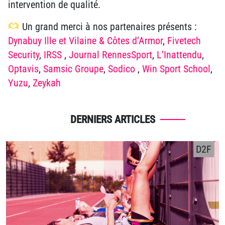
intervention de qualité.
Un grand merci à nos partenaires présents :
Dynabuy Ille et Vilaine & Côtes d’Armor
,
Fivetech
Security
,
IRSS
,
Journal RennesSport
,
L’Inattendu
,
Optavis
,
Samsic Groupe
,
Sodico
,
Win Sport School
,
Yuzu
,
Zeykah
DERNIERS ARTICLES
D2F