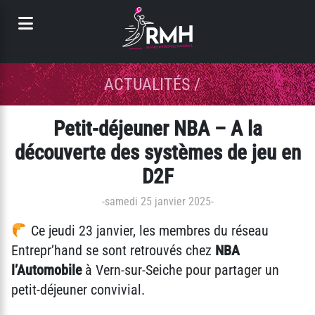
Panneau de gestion des cookies
ACTUALITÉS
/
Petit-déjeuner NBA – A la
découverte des systèmes de jeu en
D2F
-
samedi 25 janvier 2025
-
Ce jeudi 23 janvier, les membres du réseau
Entrepr’hand se sont retrouvés chez
NBA
l’Automobile
à Vern-sur-Seiche pour partager un
petit-déjeuner convivial.