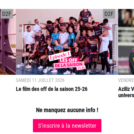
D2F
D2F
SAMEDI 11 JUILLET 2026
VENDRED
Le film des off de la saison 25-26
Aziliz
universi
Ne manquez aucune info !
S'inscrire à la newsletter