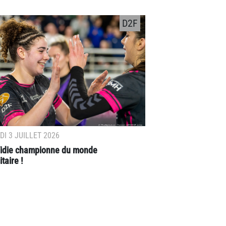
D2F
I 3 JUILLET 2026
 Vidie championne du monde
taire !