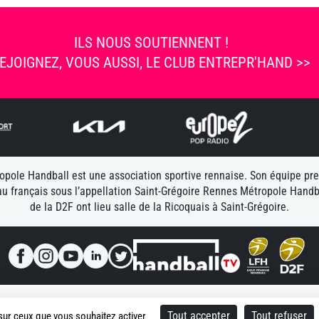
ILS NOUS SOUTIENNENT !
EJOIGNEZ, VOUS AUSSI, LE CLUB ENTREPR'HAND >>
pole Handball est une association sportive rennaise. Son équipe pr
u français sous l’appellation Saint-Grégoire Rennes Métropole Handb
de la D2F ont lieu salle de la Ricoquais à Saint-Grégoire.
|
Politique de confidentialité
|
Contacts
|
© 2025 Rennes Métropo
Tout accepter
Tout refuser
 sur ceux que vous souhaitez activer