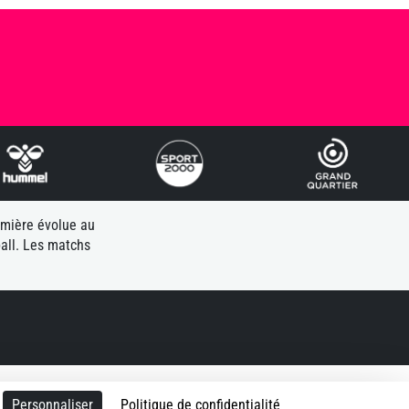
emière évolue au
all. Les matchs
le Handball - ECM
Personnaliser
Politique de confidentialité