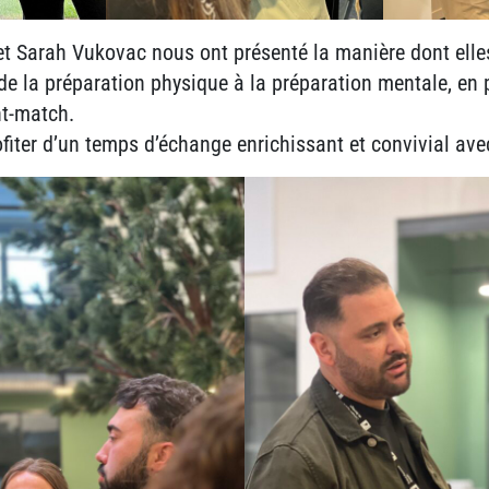
et
Sarah Vukovac nous ont présenté la manière dont ell
 de la préparation physique à la préparation mentale, en 
nt-match.
iter d’un temps d’échange enrichissant et convivial ave