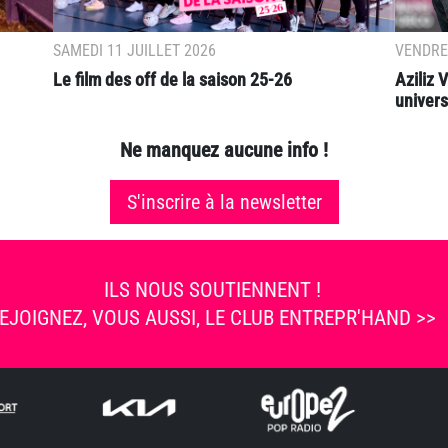
SAMEDI 11 JUILLET 2026
VENDRED
Le film des off de la saison 25-26
Aziliz
universi
Ne manquez aucune info !
S'inscrire à la newsletter
ILS NOUS SOUTIENNENT !
EJOIGNEZ, VOUS AUSSI, LE CLUB ENTREPR'HAND >>