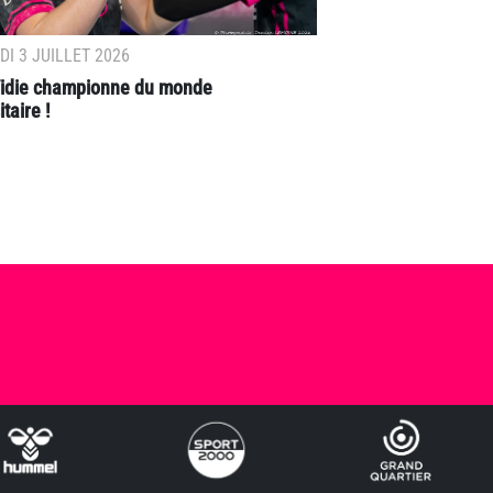
I 3 JUILLET 2026
 Vidie championne du monde
taire !