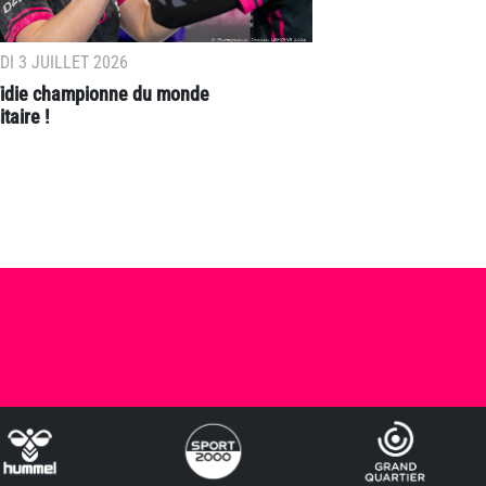
I 3 JUILLET 2026
 Vidie championne du monde
taire !