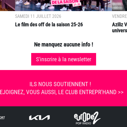
SAMEDI 11 JUILLET 2026
VENDRED
Le film des off de la saison 25-26
Aziliz
universi
Ne manquez aucune info !
S'inscrire à la newsletter
ILS NOUS SOUTIENNENT !
EJOIGNEZ, VOUS AUSSI, LE CLUB ENTREPR'HAND >>