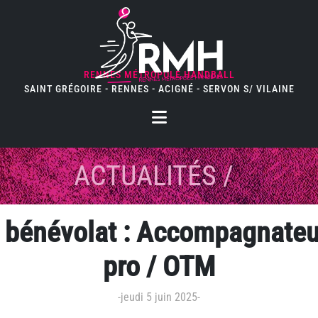
RENNES MÉTROPOLE HANDBALL
SAINT GRÉGOIRE - RENNES - ACIGNÉ - SERVON S/ VILAINE
ACTUALITÉS
/
e bénévolat : Accompagnateu
pro / OTM
-
jeudi 5 juin 2025
-