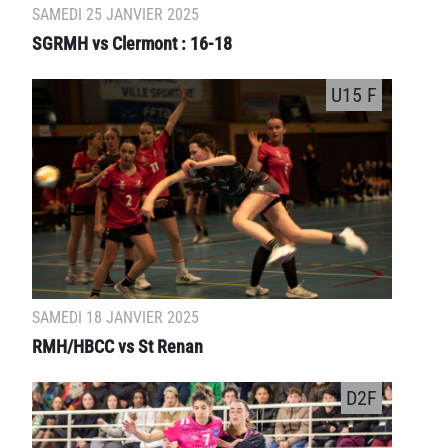
SAMEDI 25 JANVIER 2025
SGRMH vs Clermont : 16-18
U15 F
SAMEDI 18 JANVIER 2025
RMH/HBCC vs St Renan
D2F