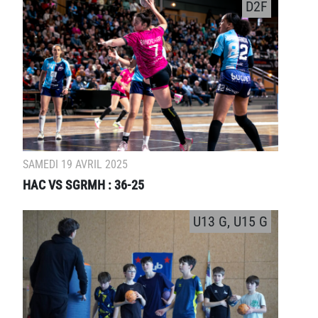
D2F
SAMEDI 19 AVRIL 2025
HAC VS SGRMH : 36-25
U13 G, U15 G