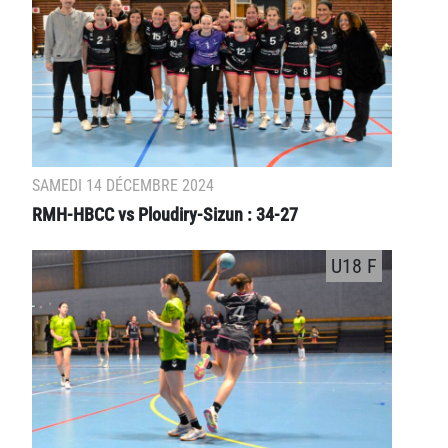
SAMEDI 14 DÉCEMBRE 2024
RMH-HBCC vs Ploudiry-Sizun : 34-27
U18 F