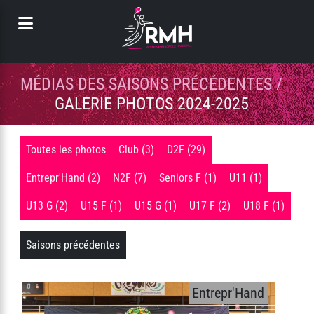
Panneau de gestion des cookies
MÉDIAS DES SAISONS PRÉCÉDENTES /
GALERIE PHOTOS 2024-2025
Toutes les photos
Club (3)
D2F (29)
Entrepr'Hand (2)
N2F (7)
Seniors F (1)
U11 (1)
U13 G (2)
U15 F (1)
U15 G (1)
U17 F (2)
U18 F (1)
Saisons précédentes
Entrepr'Hand