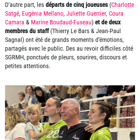
D’autre part, les
départs de cinq joueuses
(
Charlotte
Satgé
,
Eugénia Mellano
,
Juliette Guerrier,
Coura
Camara
&
Marine Boudaud-Fuseau
)
et de deux
membres du staff
(Thierry Le Bars & Jean-Paul
Sagnal) ont été de grands moments d’émotions,
partagés avec le public. Des au revoir difficiles côté
SGRMH, ponctués de pleurs, sourires, discours et
petites attentions.